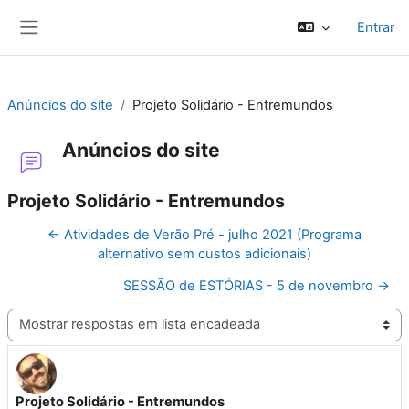
Ir para o conteúdo principal
Entrar
Painel lateral
Anúncios do site
Projeto Solidário - Entremundos
Anúncios do site
Projeto Solidário - Entremundos
← Atividades de Verão Pré - julho 2021 (Programa
alternativo sem custos adicionais)
SESSÃO de ESTÓRIAS - 5 de novembro →
Modo de visualização
Projeto Solidário - Entremundos
Número de respostas: 0