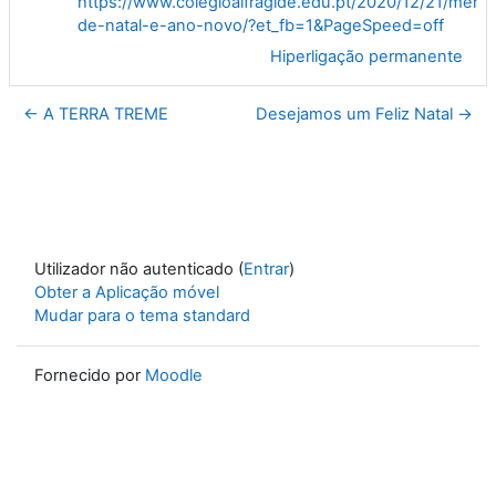
https://www.colegioalfragide.edu.pt/2020/12/21/men
de-natal-e-ano-novo/?et_fb=1&PageSpeed=off
Hiperligação permanente
← A TERRA TREME
Desejamos um Feliz Natal →
Utilizador não autenticado (
Entrar
)
Obter a Aplicação móvel
Mudar para o tema standard
Fornecido por
Moodle