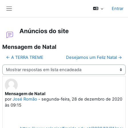
Ir para o conteúdo principal
Entrar
Painel lateral
Anúncios do site
Mensagem de Natal
← A TERRA TREME
Desejamos um Feliz Natal →
Modo de visualização
Mensagem de Natal
Número de respostas: 0
por
José Romão
-
segunda-feira, 28 de dezembro de 2020
às 09:15