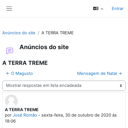
Ir para o conteúdo principal
Entrar
Painel lateral
Anúncios do site
A TERRA TREME
Anúncios do site
A TERRA TREME
← O Magusto
Mensagem de Natal →
Modo de visualização
A TERRA TREME
Número de respostas: 0
por
José Romão
-
sexta-feira, 30 de outubro de 2020 às
18:06