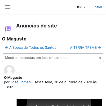
Ir para o conteúdo principal
Entrar
Painel lateral
Anúncios do site
O Magusto
← A Época de Todos os Santos
A TERRA TREME →
Modo de visualização
O Magusto
Número de respostas: 0
por
José Romão
-
sexta-feira, 30 de outubro de 2020 às
18:02
This
is
a