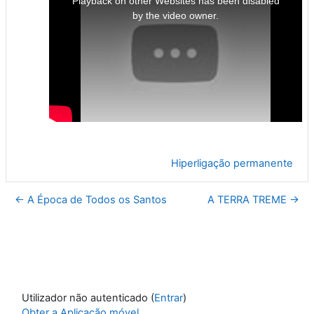
Playback on other Websites has been disabled
modal
window.
by the video owner.
Hiperligação permanente
← A Época de Todos os Santos
A TERRA TREME →
Utilizador não autenticado (
Entrar
)
Obter a Aplicação móvel