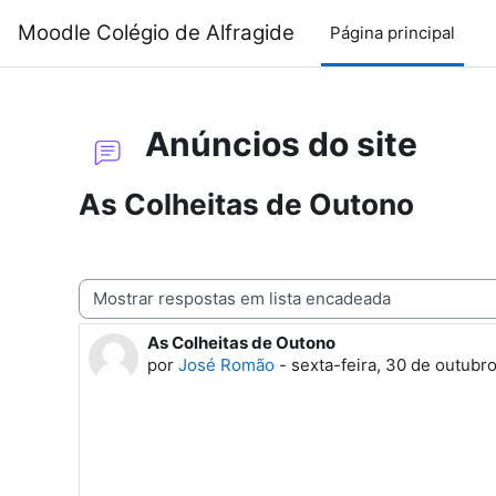
Ir para o conteúdo principal
Moodle Colégio de Alfragide
Página principal
Anúncios do site
As Colheitas de Outono
Modo de visualização
As Colheitas de Outono
Número de respostas: 0
por
José Romão
-
sexta-feira, 30 de outubr