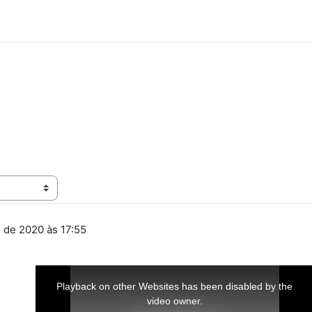
o de 2020 às 17:55
This
is
a
Playback on other Websites has been disabled by the
modal
window.
video owner.