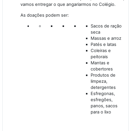
vamos entregar o que angariarmos no Colégio.
As doações podem ser:
Sacos de ração
seca
Massas e arroz
Patés e latas
Coleiras e
peitorais
Mantas e
cobertores
Produtos de
limpeza,
detergentes
Esfregonas,
esfregões,
panos, sacos
para o lixo