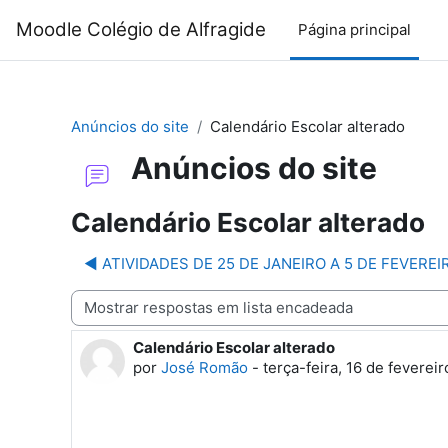
Ir para o conteúdo principal
Moodle Colégio de Alfragide
Página principal
Anúncios do site
Calendário Escolar alterado
Anúncios do site
Calendário Escolar alterado
◀︎ ATIVIDADES DE 25 DE JANEIRO A 5 DE FEVEREI
Modo de visualização
Calendário Escolar alterado
Número de respostas: 0
por
José Romão
-
terça-feira, 16 de feverei