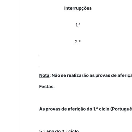
Interrupções
1.º
2.º
Nota
: Não se realizarão as provas de aferi
Festas:
As provas de aferição do 1.º ciclo (Portugu
5.º ano do 2.º ciclo